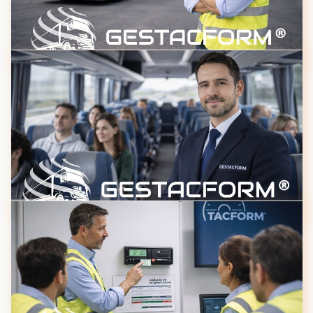
VER DETALHES
Formação Contínua de Motorista de Veículos
Pesados de Mercadorias
35H
VER DETALHES
Formação Contínua de Motoristas de Veículos
Pesados de Passageiros
35H