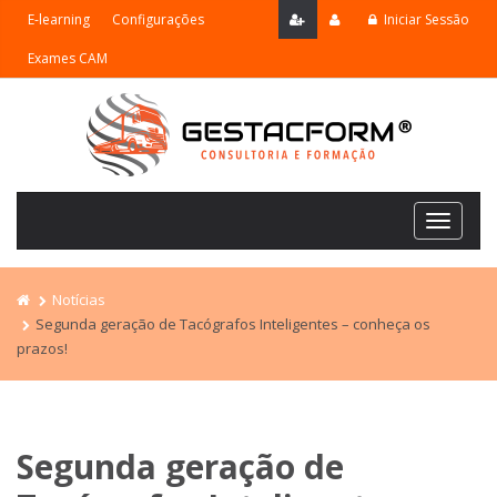
E-learning
Configurações
Iniciar Sessão
Exames CAM
Navega
Notícias
Segunda geração de Tacógrafos Inteligentes – conheça os
prazos!
Segunda geração de