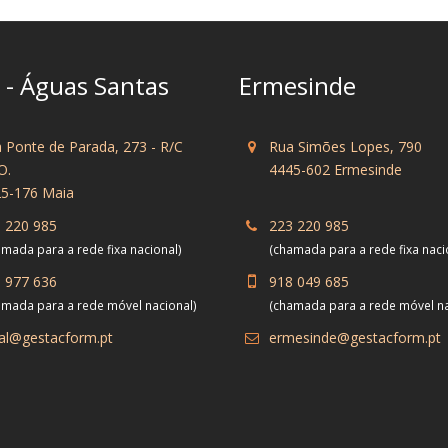
 - Águas Santas
Ermesinde
 Ponte de Parada, 273 - R/C
Rua Simões Lopes, 790
O.
4445-602 Ermesinde
5-176 Maia
 220 985
223 220 985
mada para a rede fixa nacional)
(chamada para a rede fixa naci
 977 636
918 049 685
amada para a rede móvel nacional)
(chamada para a rede móvel na
al@gestacform.pt
ermesinde@gestacform.pt