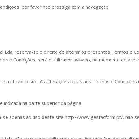
ndições, por favor não prossiga com a navegação.
al Lda. reserva-se o direito de alterar os presentes Termos e 
mos e Condições, será o utilizador avisado, no momento de aces
e a utilizar o site. As alterações feitas aos Termos e Condiçõe
e indicada na parte superior da página.
se apenas ao uso deste site http://www.gestacform.pt/, não sen
l Lda. não se responsabiliza por erros, informações desatualizad