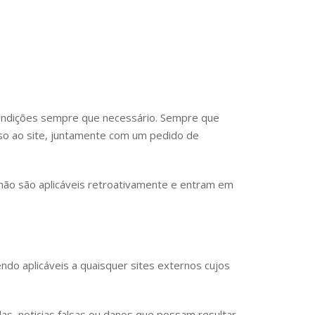
Condições sempre que necessário. Sempre que
so ao site, juntamente com um pedido de
s não são aplicáveis retroativamente e entram em
do aplicáveis a quaisquer sites externos cujos
as, noticias falsas ou danos que possam resultar