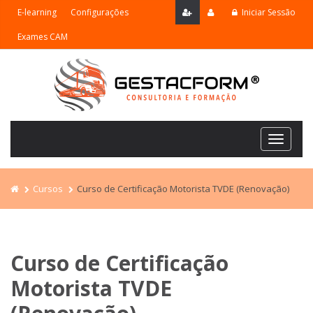
E-learning
Configurações
Iniciar Sessão
Exames CAM
Navega
Cursos
Curso de Certificação Motorista TVDE (Renovação)
Curso de Certificação
Motorista TVDE